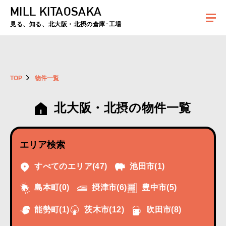
MILL KITAOSAKA
夏季休暇のお知らせ：2026年8月8日(土)～8月16日(日)まで休業とさせていた
だきます。ご不便をおかけしますがよろしくお願いします。
見る、知る、北大阪・北摂の倉庫･工場
TOP
物件一覧
北大阪・北摂の物件一覧
エリア検索
すべてのエリア
(47)
池田市
(1)
摂津市
(6)
豊中市
(5)
島本町
(0)
能勢町
(1)
茨木市
(12)
吹田市
(8)