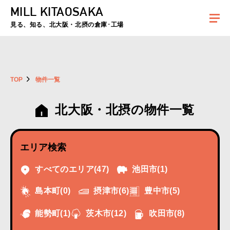
MILL KITAOSAKA
夏季休暇のお知らせ：2026年8月8日(土)～8月16日(日)まで休業とさせていた
だきます。ご不便をおかけしますがよろしくお願いします。
見る、知る、北大阪・北摂の倉庫･工場
TOP
物件一覧
北大阪・北摂の物件一覧
エリア検索
すべてのエリア
(47)
池田市
(1)
摂津市
(6)
豊中市
(5)
島本町
(0)
能勢町
(1)
茨木市
(12)
吹田市
(8)