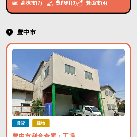
高槻市
(7)
豊能町
(0)
箕面市
(4)
豊中市
賃貸
建物
豊中市利倉倉庫・工場