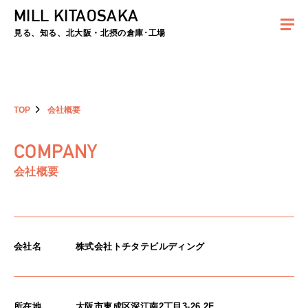
MILL KITAOSAKA
夏季休暇のお知らせ：2026年8月8日(土)～8月16日(日)まで休業とさせていた
だきます。ご不便をおかけしますがよろしくお願いします。
見る、知る、北大阪・北摂の倉庫･工場
TOP
会社概要
COMPANY
会社概要
会社名
株式会社トチタテビルディング
所在地
大阪市東成区深江南2丁目3-26 2F