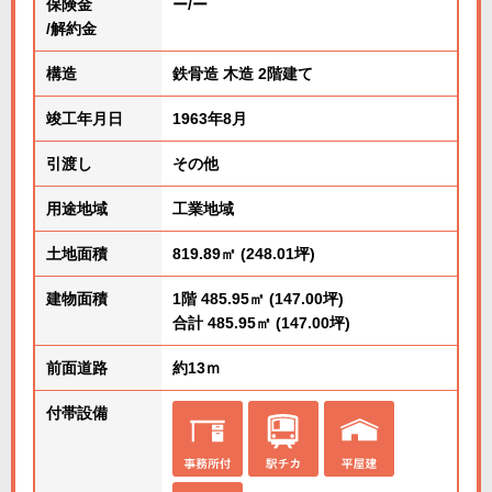
保険金
ー/ー
/解約金
構造
鉄骨造 木造 2階建て
竣工年月日
1963年8月
引渡し
その他
用途地域
工業地域
土地面積
819.89㎡ (248.01坪)
建物面積
1階 485.95㎡ (147.00坪)
合計 485.95㎡ (147.00坪)
前面道路
約13ｍ
付帯設備