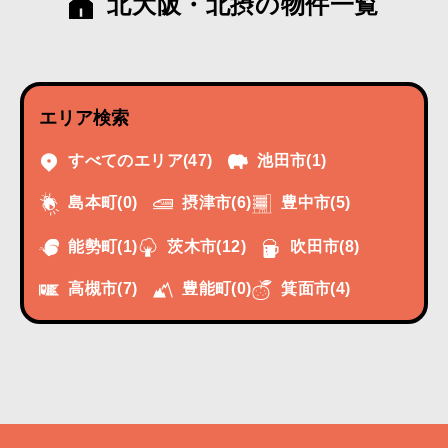
北大阪・北摂の物件一覧
エリア検索
すべてのエリア
(47)
池田市
(1)
摂津市
(6)
豊中市
(5)
島本町
(0)
能勢町
(1)
茨木市
(12)
吹田市
(8)
高槻市
(7)
豊能町
(0)
箕面市
(4)