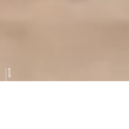
scroll
MILL
工場、見る