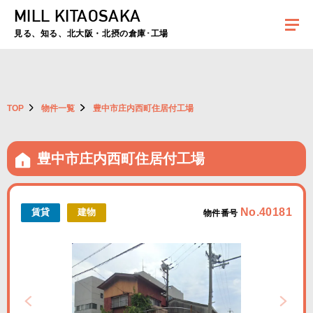
MILL KITAOSAKA
夏季休暇のお知らせ：2026年8月8日(土)～8月16日(日)まで休業とさせていた
だきます。ご不便をおかけしますがよろしくお願いします。
見る、知る、北大阪・北摂の倉庫･工場
TOP
物件一覧
豊中市庄内西町住居付工場
豊中市庄内西町住居付工場
No.40181
賃貸
建物
物件番号