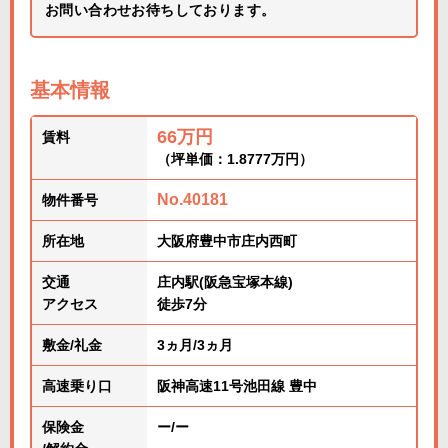
お問い合わせお待ちしております。
基本情報
66万円
賃料
（坪単価：1.8777万円）
No.40181
物件番号
所在地
大阪府豊中市庄内西町
交通
庄内駅(阪急宝塚本線)
アクセス
徒歩7分
敷金/礼金
3ヵ月/3ヵ月
高速乗り口
阪神高速11号池田線 豊中
保険金
ー/ー