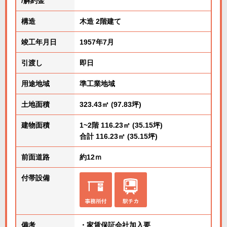
/解約金
構造
木造 2階建て
竣工年月日
1957年7月
引渡し
即日
用途地域
準工業地域
土地面積
323.43㎡ (97.83坪)
建物面積
1~2階 116.23㎡ (35.15坪)
合計 116.23㎡ (35.15坪)
前面道路
約12ｍ
付帯設備
備考
・家賃保証会社加入要