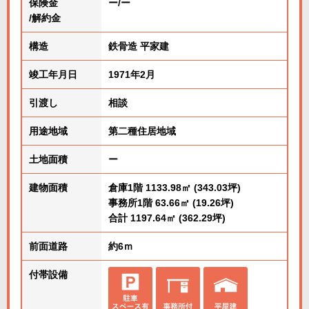
保険金
ー/ー
/解約金
構造
鉄骨造 平家建
竣工年月日
1971年2月
引渡し
相談
用途地域
第二種住居地域
土地面積
ー
建物面積
倉庫1階 1133.98㎡ (343.03坪)
事務所1階 63.66㎡ (19.26坪)
合計 1197.64㎡ (362.29坪)
前面道路
約6ｍ
付帯設備