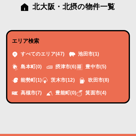
北大阪・北摂の物件一覧
エリア検索
すべてのエリア
(47)
池田市
(1)
摂津市
(6)
豊中市
(5)
島本町
(0)
能勢町
(1)
茨木市
(12)
吹田市
(8)
高槻市
(7)
豊能町
(0)
箕面市
(4)