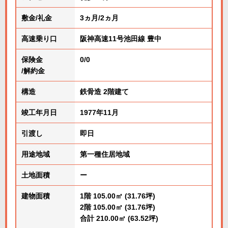
敷金/礼金
3ヵ月/2ヵ月
高速乗り口
阪神高速11号池田線 豊中
保険金
0/0
/解約金
構造
鉄骨造 2階建て
竣工年月日
1977年11月
引渡し
即日
用途地域
第一種住居地域
土地面積
ー
建物面積
1階 105.00㎡ (31.76坪)
2階 105.00㎡ (31.76坪)
合計 210.00㎡ (63.52坪)