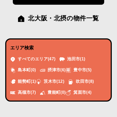
北大阪・北摂の物件一覧
エリア検索
すべてのエリア
(47)
池田市
(1)
摂津市
(6)
豊中市
(5)
島本町
(0)
能勢町
(1)
茨木市
(12)
吹田市
(8)
高槻市
(7)
豊能町
(0)
箕面市
(4)