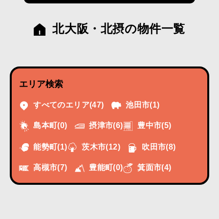
北大阪・北摂の物件一覧
エリア検索
すべてのエリア
(47)
池田市
(1)
摂津市
(6)
豊中市
(5)
島本町
(0)
能勢町
(1)
茨木市
(12)
吹田市
(8)
高槻市
(7)
豊能町
(0)
箕面市
(4)