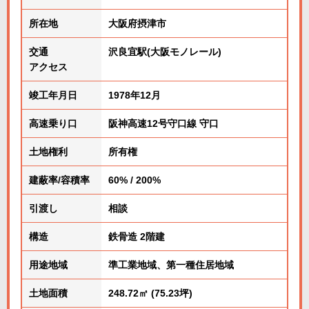
所在地
大阪府摂津市
交通
沢良宜駅(大阪モノレール)
アクセス
竣工年月日
1978年12月
高速乗り口
阪神高速12号守口線 守口
土地権利
所有権
建蔽率/容積率
60% / 200%
引渡し
相談
構造
鉄骨造 2階建
用途地域
準工業地域、第一種住居地域
土地面積
248.72㎡ (75.23坪)