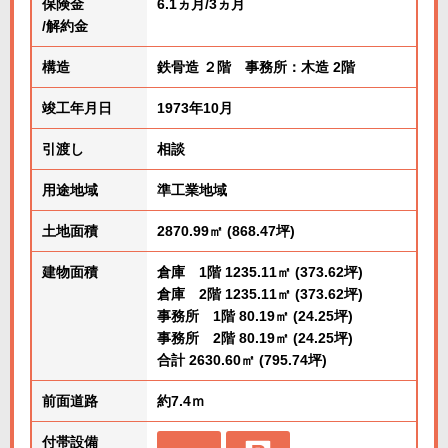
保険金
6.1ヵ月/3ヵ月
/解約金
構造
鉄骨造 ２階 事務所：木造 2階
竣工年月日
1973年10月
引渡し
相談
用途地域
準工業地域
土地面積
2870.99㎡ (868.47坪)
建物面積
倉庫 1階 1235.11㎡ (373.62坪)
倉庫 2階 1235.11㎡ (373.62坪)
事務所 1階 80.19㎡ (24.25坪)
事務所 2階 80.19㎡ (24.25坪)
合計 2630.60㎡ (795.74坪)
前面道路
約7.4ｍ
付帯設備