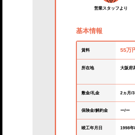
営業スタッフより
基本情報
55万
賃料
所在地
大阪府
敷金/礼金
2ヵ月/
保険金
/解約金
ー/ー
竣工年月日
1998年