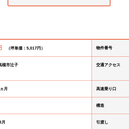
円
物件番号
（坪単価：5,017円）
高槻市辻子
交通
アクセス
3ヵ月
高速乗り口
構造
8月
引渡し