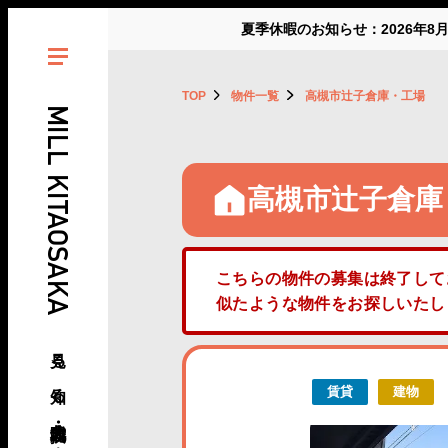
夏季休暇のお知らせ：2026年8
TOP
物件一覧
高槻市辻子倉庫・工場
MILL KITAOSAKA
高槻市辻子倉庫
こちらの物件の募集は終了して
似たような物件をお探しいた
見る、知る、北大阪・北摂の倉庫･工場
賃貸
建物