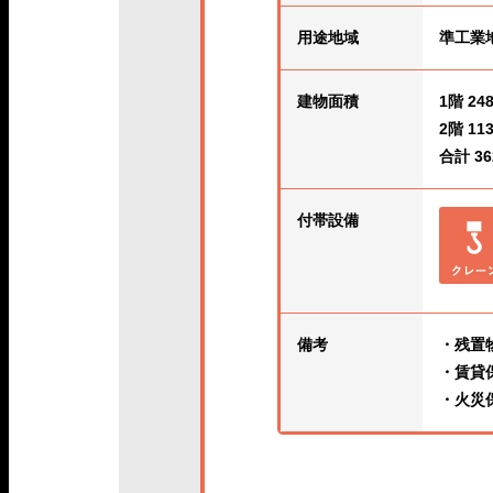
用途地域
準工業
建物面積
1階 248
2階 113
合計 362
付帯設備
備考
・残置
・賃貸
・火災