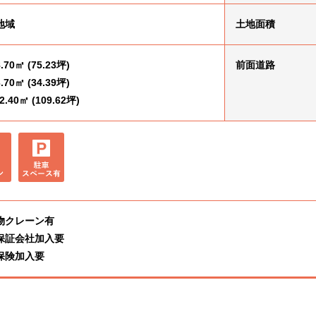
地域
土地面積
.70㎡ (75.23坪)
前面道路
.70㎡ (34.39坪)
.40㎡ (109.62坪)
物クレーン有
保証会社加入要
保険加入要