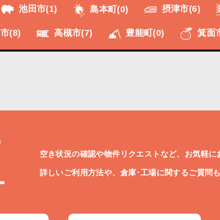
池田市
(1)
摂津市
(6)
島本町
(0)
市
(8)
高槻市
(7)
豊能町
(0)
箕面
T
空き状況の確認や物件リクエストなど、お気軽に
詳しいご利用方法や、倉庫･工場に関するご質問