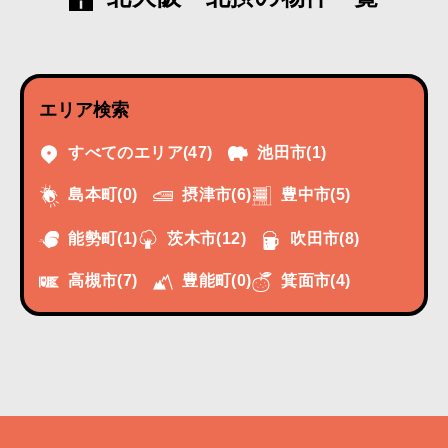
エリア検索
すべてのエリア
(47)
池田市
(1)
摂津市
(6)
豊中市
(5)
島本町
(0)
能勢町
(1)
茨木市
(12)
吹田市
(8)
高槻市
(7)
豊能町
(0)
箕面市
(4)