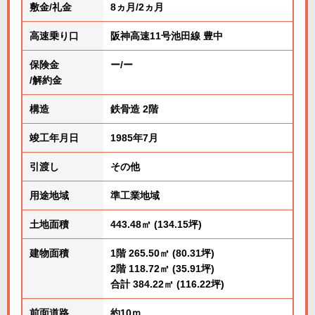
敷金/礼金
8ヵ月/2ヵ月
高速乗り口
阪神高速11号池田線 豊中
保険金
ー/ー
/解約金
構造
鉄骨造 2階
竣工年月日
1985年7月
引渡し
その他
用途地域
準工業地域
土地面積
443.48㎡ (134.15坪)
建物面積
1階 265.50㎡ (80.31坪)
2階 118.72㎡ (35.91坪)
合計 384.22㎡ (116.22坪)
前面道路
約10ｍ