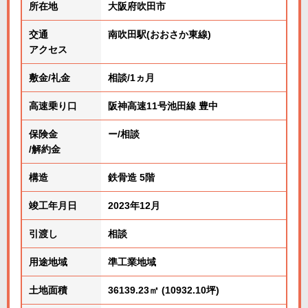
所在地
大阪府吹田市
交通
南吹田駅(おおさか東線)
アクセス
敷金/礼金
相談/1ヵ月
高速乗り口
阪神高速11号池田線 豊中
保険金
ー/相談
/解約金
構造
鉄骨造 5階
竣工年月日
2023年12月
引渡し
相談
用途地域
準工業地域
土地面積
36139.23㎡ (10932.10坪)