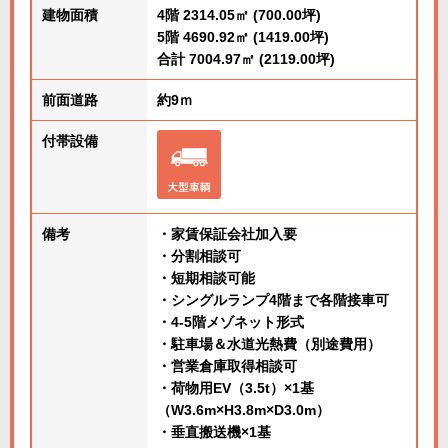
建物面積
4階 2314.05㎡ (700.00坪)
5階 4690.92㎡ (1419.00坪)
合計 7004.97㎡ (2119.00坪)
前面道路
約9ｍ
付帯設備
備考
・家賃保証会社加入要
・分割相談可
・短期相談可能
・シングルランプ4階まで各階接車可
・4-5階メゾネット形式
・駐車場＆水道光熱費（別途費用）
・営業倉庫取得相談可
・荷物用EV（3.5t）×1基
（W3.6m×H3.8m×D3.0m）
・垂直搬送機×1基