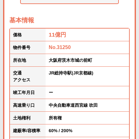
基本情報
11億円
価格
No.31250
物件番号
所在地
大阪府茨木市城の前町
交通
JR総持寺駅(JR京都線)
アクセス
竣工年月日
ー
高速乗り口
中央自動車道西宮線 吹田
土地権利
所有権
建蔽率/容積率
60% / 200%