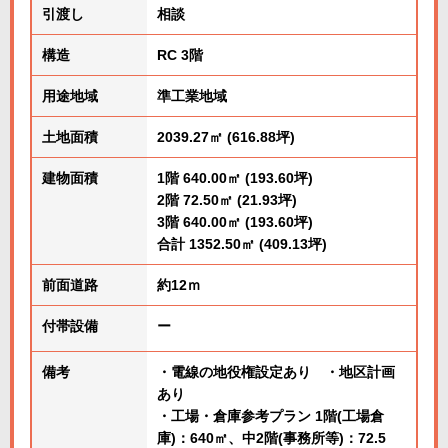
引渡し
相談
構造
RC 3階
用途地域
準工業地域
土地面積
2039.27㎡ (616.88坪)
建物面積
1階 640.00㎡ (193.60坪)
2階 72.50㎡ (21.93坪)
3階 640.00㎡ (193.60坪)
合計 1352.50㎡ (409.13坪)
前面道路
約12ｍ
付帯設備
ー
備考
・電線の地役権設定あり ・地区計画
あり
・工場・倉庫参考プラン 1階(工場倉
庫)：640㎡、中2階(事務所等)：72.5