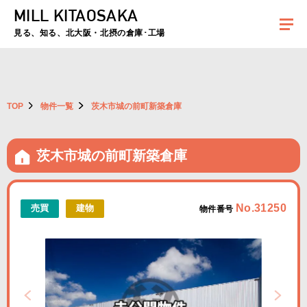
MILL KITAOSAKA
夏季休暇のお知らせ：2026年8月8日(土)～8月16日(日)まで休業とさせていた
だきます。ご不便をおかけしますがよろしくお願いします。
見る、知る、北大阪・北摂の倉庫･工場
TOP
物件一覧
茨木市城の前町新築倉庫
茨木市城の前町新築倉庫
No.31250
売買
建物
物件番号