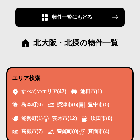
物件一覧にもどる
北大阪・北摂の物件一覧
エリア検索
すべてのエリア
(47)
池田市
(1)
摂津市
(6)
豊中市
(5)
島本町
(0)
能勢町
(1)
茨木市
(12)
吹田市
(8)
高槻市
(7)
豊能町
(0)
箕面市
(4)