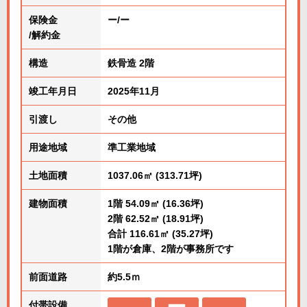
保険金
ー/ー
/解約金
構造
鉄骨造 2階
竣工年月日
2025年11月
引渡し
その他
用途地域
準工業地域
土地面積
1037.06㎡ (313.71坪)
建物面積
1階 54.09㎡ (16.36坪)
2階 62.52㎡ (18.91坪)
合計 116.61㎡ (35.27坪)
1階が倉庫、2階が事務所です
前面道路
約5.5ｍ
付帯設備