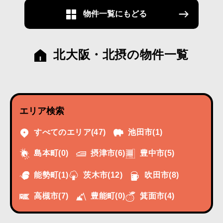
物件一覧にもどる
北大阪・北摂の物件一覧
エリア検索
すべてのエリア
(47)
池田市
(1)
摂津市
(6)
豊中市
(5)
島本町
(0)
能勢町
(1)
茨木市
(12)
吹田市
(8)
高槻市
(7)
豊能町
(0)
箕面市
(4)