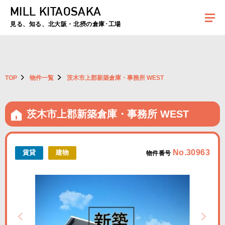
MILL KITAOSAKA
夏季休暇のお知らせ：2026年8月8日(土)～8月16日(日)まで休業とさせていた
だきます。ご不便をおかけしますがよろしくお願いします。
見る、知る、北大阪・北摂の倉庫･工場
TOP
物件一覧
茨木市上郡新築倉庫・事務所 WEST
茨木市上郡新築倉庫・事務所 WEST
No.30963
賃貸
建物
物件番号