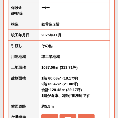
保険金
ー/ー
/解約金
構造
鉄骨造 2階
竣工年月日
2025年11月
引渡し
その他
用途地域
準工業地域
土地面積
1037.06㎡ (313.71坪)
建物面積
1階 60.06㎡ (18.17坪)
2階 69.42㎡ (21.00坪)
合計 129.48㎡ (39.17坪)
1階が倉庫、2階が事務所です
前面道路
約5.5ｍ
付帯設備