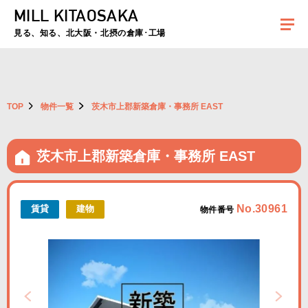
MILL KITAOSAKA
夏季休暇のお知らせ：2026年8月8日(土)～8月16日(日)まで休業とさせていた
だきます。ご不便をおかけしますがよろしくお願いします。
見る、知る、北大阪・北摂の倉庫･工場
TOP
物件一覧
茨木市上郡新築倉庫・事務所 EAST
茨木市上郡新築倉庫・事務所 EAST
No.30961
賃貸
建物
物件番号