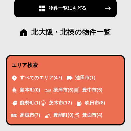
物件一覧にもどる
北大阪・北摂の物件一覧
エリア検索
すべてのエリア
(47)
池田市
(1)
摂津市
(6)
豊中市
(5)
島本町
(0)
能勢町
(1)
茨木市
(12)
吹田市
(8)
高槻市
(7)
豊能町
(0)
箕面市
(4)