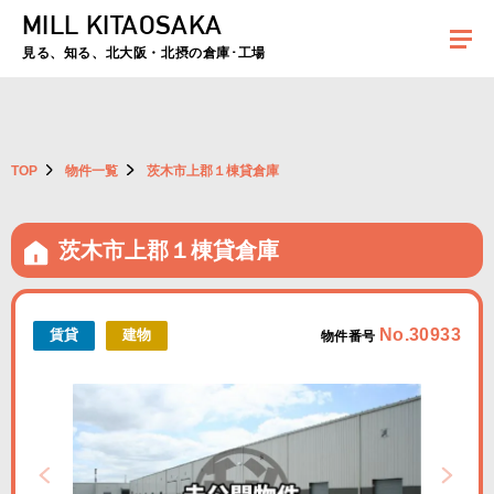
MILL KITAOSAKA
夏季休暇のお知らせ：2026年8月8日(土)～8月16日(日)まで休業とさせていた
だきます。ご不便をおかけしますがよろしくお願いします。
見る、知る、北大阪・北摂の倉庫･工場
TOP
物件一覧
茨木市上郡１棟貸倉庫
茨木市上郡１棟貸倉庫
No.30933
賃貸
建物
物件番号