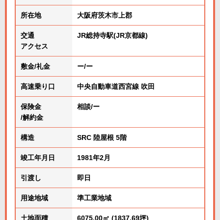
所在地
大阪府茨木市上郡
交通
JR総持寺駅(JR京都線)
アクセス
敷金/礼金
ー/ー
高速乗り口
中央自動車道西宮線 吹田
保険金
相談/ー
/解約金
構造
SRC 陸屋根 5階
竣工年月日
1981年2月
引渡し
即日
用途地域
準工業地域
土地面積
6075.00㎡ (1837.69坪)