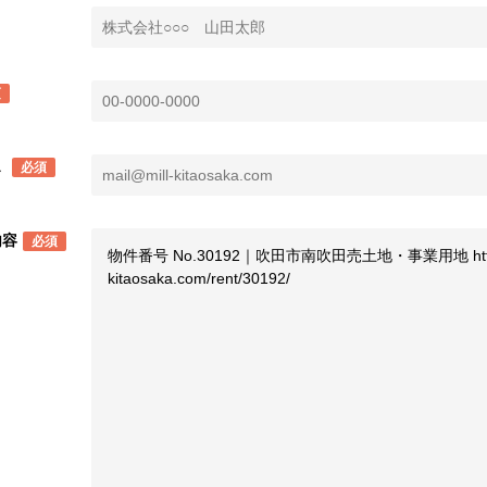
須
ス
必須
内容
必須