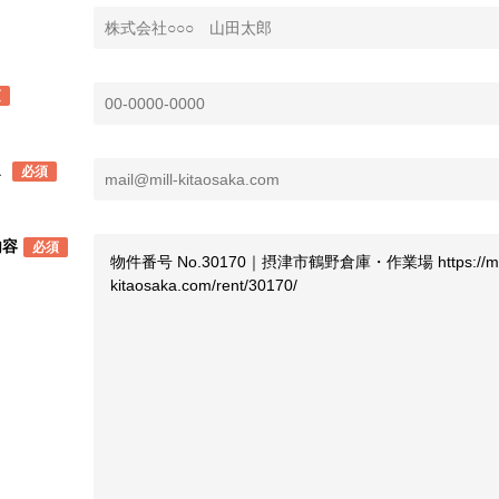
須
ス
必須
内容
必須