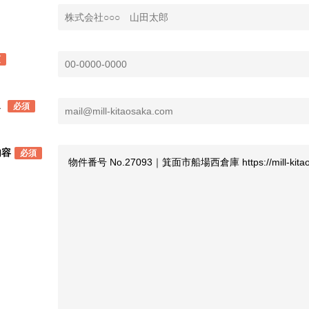
須
ス
必須
内容
必須