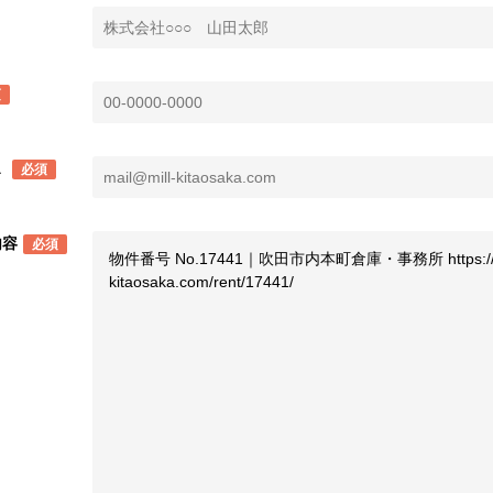
須
ス
必須
内容
必須