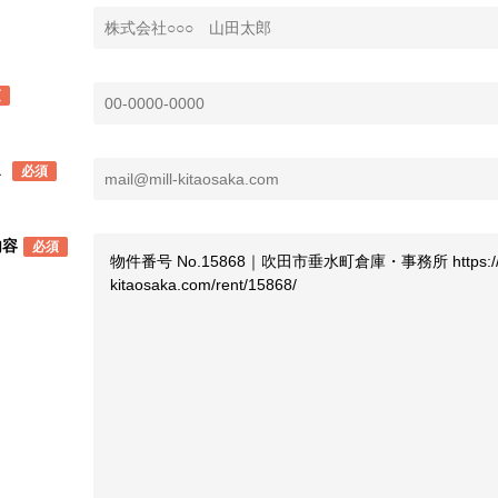
須
ス
必須
内容
必須